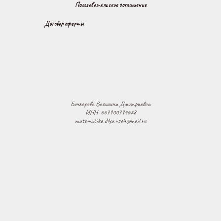
Пользовательское соглашение
Договор оферты
Бочкарева Василина Дмитриевна
ИНН 667900794628
matematika.dlya.vseh@mail.ru